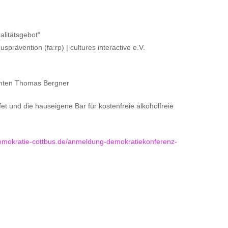
litätsgebot“
rävention (fa:rp) | cultures interactive e.V.
enten Thomas Bergner
fet und die hauseigene Bar für kostenfreie alkoholfreie
emokratie-cottbus.de/anmeldung-demokratiekonferenz-