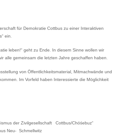
rschaft für Demokratie Cottbus zu einer Interaktiven
“ ein.
ie leben!“ geht zu Ende. In diesem Sinne wollen wir
wir alle gemeinsam die letzten Jahre geschaffen haben.
Ausstellung von Öffentlichkeitsmaterial, Mitmachwände und
kommen. Im Vorfeld haben Interessierte die Möglichkeit
mus der Zivilgesellschaft Cottbus/Chóśebuz“
smus Neu- Schmellwitz