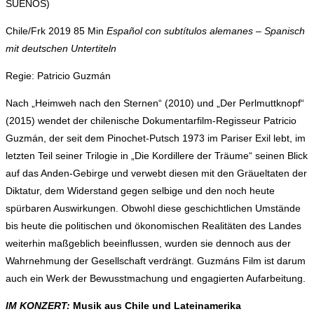
SUEÑOS)
Chile/Frk 2019 85 Min
Español con subtítulos alemanes – Spanisch
mit deutschen Untertiteln
Regie: Patricio Guzmán
Nach „Heimweh nach den Sternen“ (2010) und „Der Perlmuttknopf“
(2015) wendet der chilenische Dokumentarfilm-Regisseur Patricio
Guzmán, der seit dem Pinochet-Putsch 1973 im Pariser Exil lebt, im
letzten Teil seiner Trilogie in „Die Kordillere der Träume“ seinen Blick
auf das Anden-Gebirge und verwebt diesen mit den Gräueltaten der
Diktatur, dem Widerstand gegen selbige und den noch heute
spürbaren Auswirkungen. Obwohl diese geschichtlichen Umstände
bis heute die politischen und ökonomischen Realitäten des Landes
weiterhin maßgeblich beeinflussen, wurden sie dennoch aus der
Wahrnehmung der Gesellschaft verdrängt. Guzmáns Film ist darum
auch ein Werk der Bewusstmachung und engagierten Aufarbeitung.
IM KONZERT:
Musik aus Chile und Lateinamerika