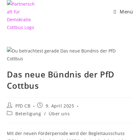
Zum
Inhalt
Menü
springen
Das neue Bündnis der PfD
Cottbus
Beitrags-
Beitrag
PfD CB
9. April 2025
Autor:
veröffentlicht:
Beitrags-
Beteiligung
/
Über uns
Kategorie:
Mit der neuen Förderperiode wird der Begleitausschuss